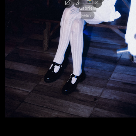
📸
Gabriela
Felin